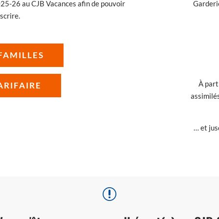
025-26 au CJB Vacances afin de pouvoir
Garderie
scrire.
FAMILLES
À part
ARIFAIRE
assimilés
… et ju
r