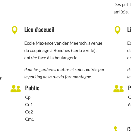
Des petit
ami(e)s.
Lieu d'accueil
L


École Maxence van der Meersch, avenue
É
du coquinage à Bondues (centre ville) .
du
entrée face à la boulangerie.
en
Pour les garderies matins et soirs : entrée par
Po
le parking de la rue du fort montagne.
le
r
Public
P


Cp
Ce1
6
Ce2
Cm1
C
