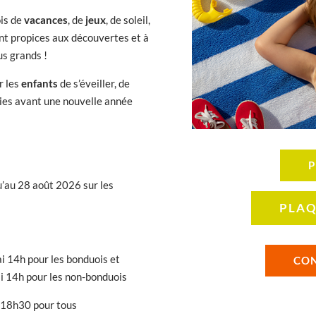
ois de
vacances
, de
jeux
, de soleil,
t propices aux découvertes et à
us grands !
r les
enfants
de s’éveiller, de
ries avant une nouvelle année
P
’au 28 août 2026 sur les
PLAQ
ai 14h pour les bonduois et
CON
ai 14h pour les non-bonduois
6 18h30 pour tous