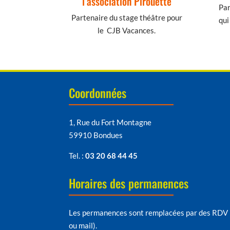
l’association Pirouette
Par
Partenaire du stage théâtre pour
qui
le CJB Vacances.
Coordonnées
1, Rue du Fort Montagne
59910 Bondues
Tel. :
03 20 68 44 45
Horaires des permanences
Les permanences sont remplacées par des RDV 
ou mail).