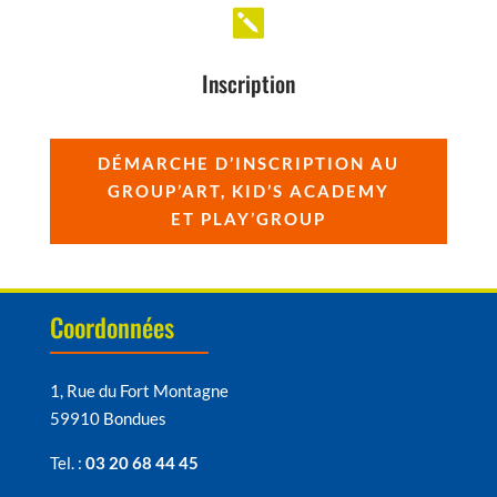

Inscription
DÉMARCHE D’INSCRIPTION AU
GROUP’ART, KID’S ACADEMY
ET PLAY’GROUP
Coordonnées
1, Rue du Fort Montagne
59910 Bondues
Tel. :
03 20 68 44 45