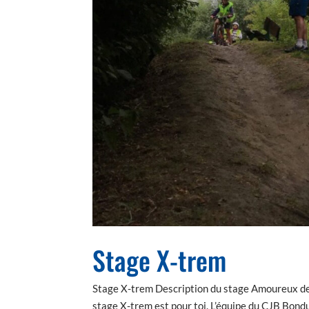
Stage X-trem
Stage X-trem Description du stage Amoureux de se
stage X-trem est pour toi. L’équipe du CJB Bondu