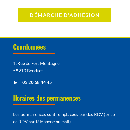
DÉMARCHE D'ADHÉSION
Coordonnées
1, Rue du Fort Montagne
59910 Bondues
Tel. :
03 20 68 44 45
Horaires des permanences
Les permanences sont remplacées par des RDV (prise
de RDV par téléphone ou mail).